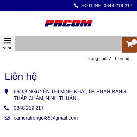
HOTLINE:
0348 219 217
0
Trang chủ
/
Liên hệ
Liên hệ
68/3/8 NGUYỄN THỊ MINH KHAI, TP. PHAN RANG
THÁP CHÀM, NINH THUẬN
0348 219 217
cameratrongoi85@gmail.com