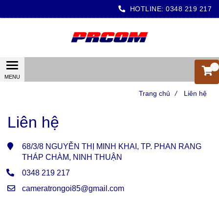
HOTLINE:
0348 219 217
0
Trang chủ
/
Liên hệ
Liên hệ
68/3/8 NGUYỄN THỊ MINH KHAI, TP. PHAN RANG
THÁP CHÀM, NINH THUẬN
0348 219 217
cameratrongoi85@gmail.com