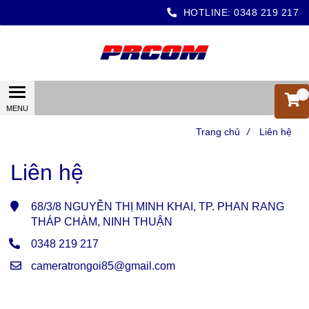
HOTLINE:
0348 219 217
0
Trang chủ
/
Liên hệ
Liên hệ
68/3/8 NGUYỄN THỊ MINH KHAI, TP. PHAN RANG
THÁP CHÀM, NINH THUẬN
0348 219 217
cameratrongoi85@gmail.com