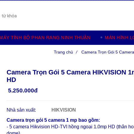
MÁY TÍNH BỘ PHAN RANG NINH THUẬN
MÀN HÌNH L
Trang chủ
/
Camera Trọn Gói 5 Camer
Camera Trọn Gói 5 Camera HIKVISION 
HD
5.250.000đ
Nhà sản xuất:
HIKVISION
Camera trọn gói 5 camera 1 mp bao gồm:
- 5 camera Hikvision HD-TVI hồng ngoại 1.0mp HD (thân h
dome)