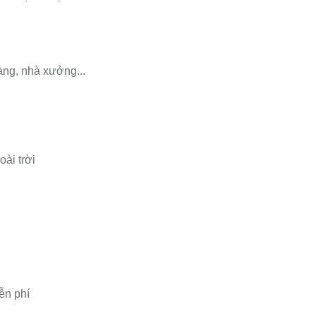
àng, nhà xưởng...
oài trời
ễn phí