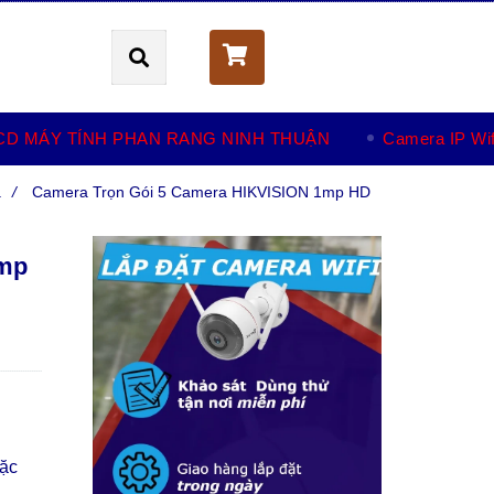
Giỏ hàng (
0
)
CD MÁY TÍNH PHAN RANG NINH THUẬN
Camera IP Wif
a
/
Camera Trọn Gói 5 Camera HIKVISION 1mp HD
1mp
oặc