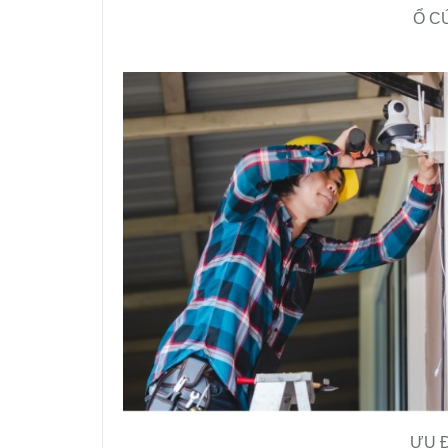
Ổ C
ƯU 