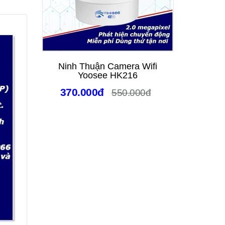
Ninh Thuận Camera Wifi
Camera
Yoosee HK216
Trời N
Xoay
370.000đ
550.000đ
Đêm 