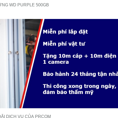
ỨNG WD PURPLE 500GB
ĐÃI DỊCH VỤ CỦA PRCOM