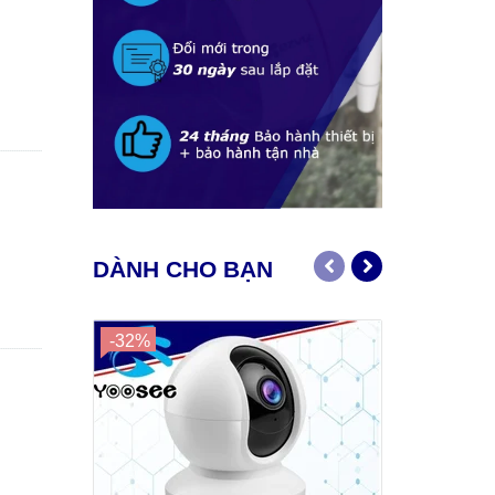
DÀNH CHO BẠN
-32%