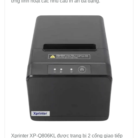
ứng linh hoạt các nhu cầu in ấn đa dạng.
Xprinter XP-Q806KL được trang bị 2 cổng giao tiếp