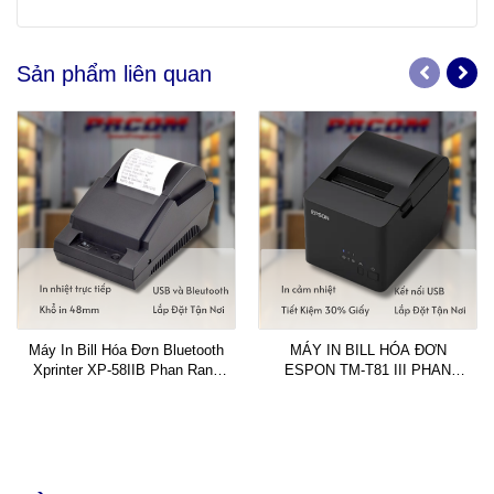
Sản phẩm liên quan
Máy In Bill Hóa Đơn Bluetooth
MÁY IN BILL HÓA ĐƠN
Xprinter XP-58IIB Phan Rang
ESPON TM-T81 III PHAN
Ninh Thuận: Nhỏ Gọn, Đa Năng,
RANG NINH THUẬN - NHANH
Kết Nối Không Dây Tiện Lợi
CHÓNG, TIẾT KIỆM