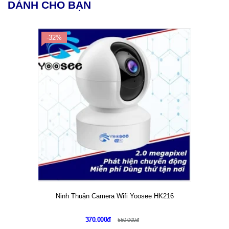
DÀNH CHO BẠN
-32%
Ninh Thuận Camera Wifi Yoosee HK216
370.000đ
550.000đ