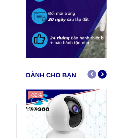
DÀNH CHO BẠN
-32%