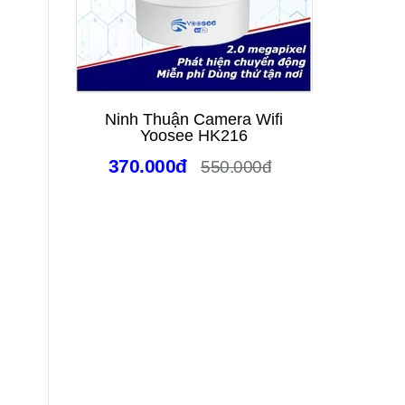
Ninh Thuận Camera Wifi
Camera
Yoosee HK216
Trời N
Xoay
370.000đ
550.000đ
Đêm 