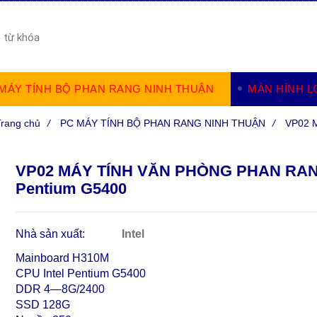
MÁY TÍNH BỘ PHAN RANG NINH THUẬN
MÀN HÌNH L
Trang chủ
/
PC MÁY TÍNH BỘ PHAN RANG NINH THUẬN
/
VP02 
VP02 MÁY TÍNH VĂN PHÒNG PHAN RA
Pentium G5400
Nhà sản xuất:
Intel
Mainboard H310M
CPU Intel Pentium G5400
DDR 4—8G/2400
SSD 128G