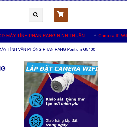
Giỏ hàng (
0
)
CD MÁY TÍNH PHAN RANG NINH THUẬN
Camera IP Wif
MÁY TÍNH VĂN PHÒNG PHAN RANG Pentium G5400
NG