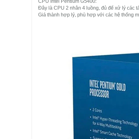
CPU Intel Pentium G5400:
Đây là CPU 2 nhân 4 luồng, đủ để xử lý các 
Giá thành hợp lý, phù hợp với các hệ thống má