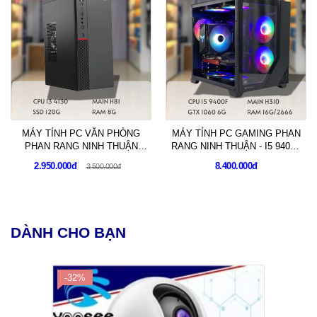
MÁY TÍNH PC VĂN PHÒNG
MÁY TÍNH PC GAMING PHAN
PHAN RANG NINH THUẬN
RANG NINH THUẬN - I5 9400F
VP07 I3 4130
GTX 1060 6G - GA14
2.950.000đ
8.400.000đ
3.500.000đ
DÀNH CHO BẠN
-32%