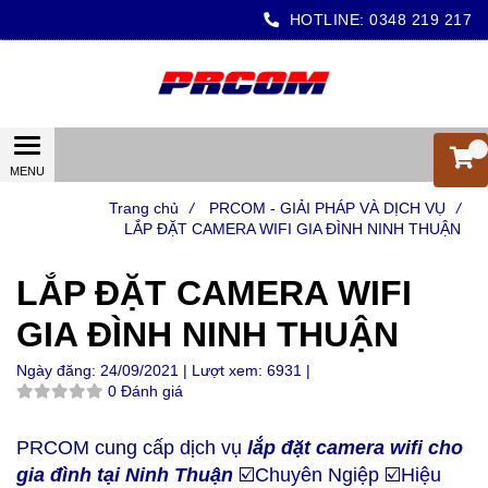
HOTLINE:
0348 219 217
0
Trang chủ
/
PRCOM - GIẢI PHÁP VÀ DỊCH VỤ
/
LẮP ĐẶT CAMERA WIFI GIA ĐÌNH NINH THUẬN
LẮP ĐẶT CAMERA WIFI
GIA ĐÌNH NINH THUẬN
Ngày đăng:
24/09/2021 |
Lượt xem:
6931 |
0 Đánh giá
PRCOM cung cấp dịch vụ
lắp đặt camera wifi cho
gia đình tại Ninh Thuận
☑️Chuyên Ngiệp ☑️Hiệu