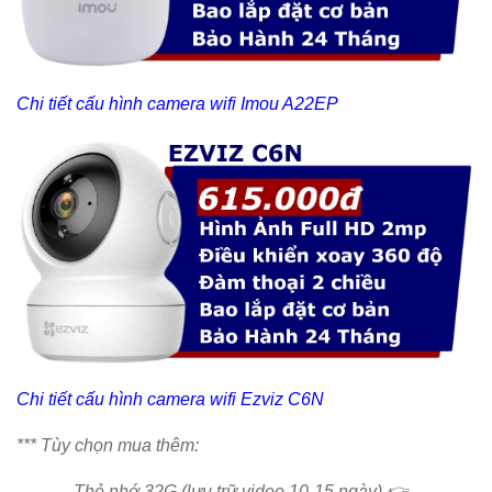
Chi tiết cấu hình camera wifi Imou A22EP
Chi tiết cấu hình camera wifi Ezviz C6N
*** Tùy chọn mua thêm:
Thẻ nhớ 32G (lưu trữ video 10-15 ngày) 👉