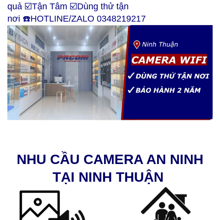
quả ☑️Tận Tâm ☑️Dùng thử tận
nơi ☎️HOTLINE/ZALO 0348219217
NHU CẦU CAMERA AN NINH
TẠI NINH THUẬN