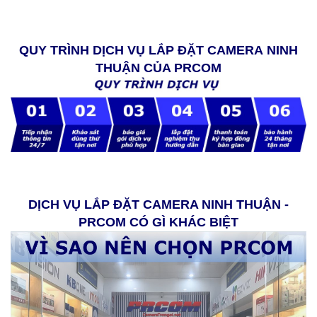
QUY TRÌNH DỊCH VỤ LẮP ĐẶT CAMERA NINH
THUẬN CỦA PRCOM
DỊCH VỤ LẮP ĐẶT CAMERA NINH THUẬN -
PRCOM CÓ GÌ KHÁC BIỆT