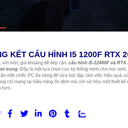
f Tsushima - 1080p high setting, tắt DLSS, đủ trải nghiệm cốt t
 60 FPS