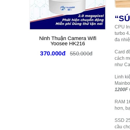
“SỨ
CPU Int
turbo 4
Ninh Thuận Camera Wifi
Came
đa nhi
Yoosee HK216
Trời
Xoa
Card đ
370.000đ
550.000đ
Đê
cách m
như Cap
Linh ki
Mainbo
1200F 
RAM 16
hơn, bạ
SSD 25
cầu chơ