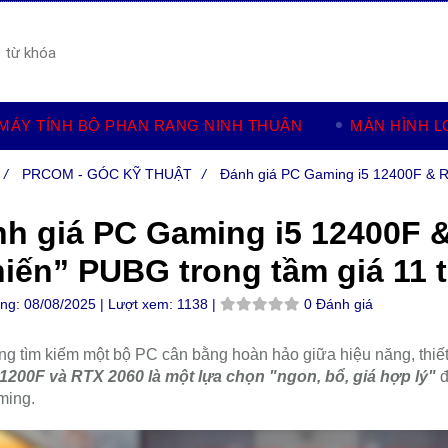
MÁY TÍNH BỘ PHAN RANG NINH THUẬN
MÀN HÌNH L
/
PRCOM - GÓC KỸ THUẬT
/
Đánh giá PC Gaming i5 12400F & RT
h giá PC Gaming i5 12400F 
iến” PUBG trong tầm giá 11 t
ăng:
08/08/2025 |
Lượt xem:
1138 |
0 Đánh giá
g tìm kiếm một bộ PC cân bằng hoàn hảo giữa hiệu năng, thiết
 1200F và RTX 2060 là một lựa chọn "ngon, bổ, giá hợp lý"
đ
ming.