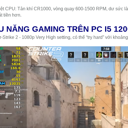
iệt CPU: Tản khí CR1000, vòng quay 600-1500 RPM, dư sức làm
ắt tiền hơn.
U NĂNG GAMING TRÊN PC I5 120
-Strike 2 - 1080p Very High setting, có thể “try hard” với khoả