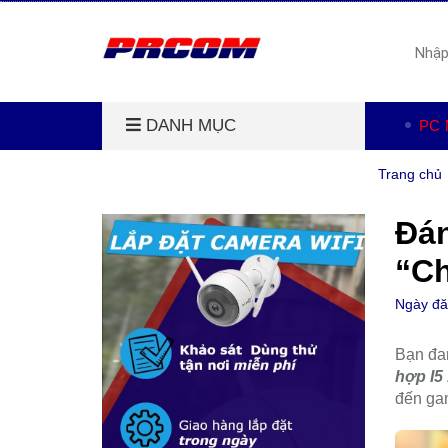
DANH MỤC
PC 
Trang chủ
Đán
“Ch
Ngày đ
Bạn đan
hợp I5
đến ga