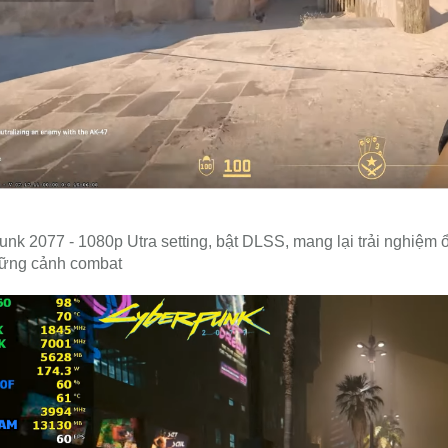
nk 2077 - 1080p Utra setting, bật DLSS, mang lại trải nghiệm 
ững cảnh combat