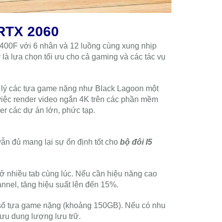
RTX 2060
400F với 6 nhân và 12 luồng cùng xung nhịp
là lựa chọn tối ưu cho cả gaming và các tác vụ
 IMOU
 lý các tựa game nặng như Black Lagoon một
iệc render video ngắn 4K trên các phần mềm
r các dự án lớn, phức tạp.
n đủ mang lại sự ổn định tốt cho
bộ đôi I5
 nhiều tab cùng lúc. Nếu cần hiệu năng cao
nel, tăng hiệu suất lên đến 15%.
ố tựa game nặng (khoảng 150GB). Nếu có nhu
ưu dung lượng lưu trữ.