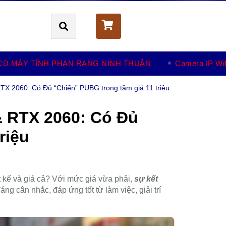
Giỏ hàng (
0
)
CD MÁY TÍNH PHAN RANG NINH THUẬN
Camera IP Wif
X 2060: Có Đủ “Chiến” PUBG trong tầm giá 11 triệu
& RTX 2060: Có Đủ
riệu
 kế và giá cả? Với mức giá vừa phải,
sự kết
áng cân nhắc, đáp ứng tốt từ làm việc, giải trí