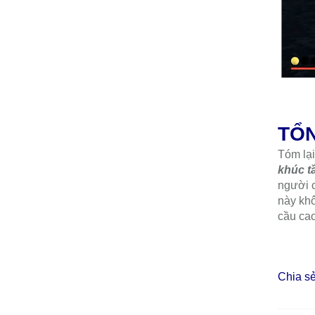
Ghost o
khoảng