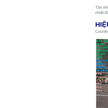
Tản nh
nhiệt đ
HIỆ
Counter