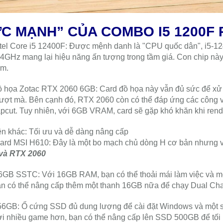
C MẠNH” CỦA COMBO I5 1200F 
el Core i5 12400F: Được mệnh danh là "CPU quốc dân", i5-12
.4GHz mang lại hiệu năng ấn tượng trong tầm giá. Con chip này 
ra Wifi Không Dây Ngoài
LẮP ĐẶT CAMERA WIFI
ệm.
 Ninh Thuận Imou S42FP
CUE 2
y 360 QHD 2K Có Màu
ồ họa Zotac RTX 2060 6GB: Card đồ họa này vẫn đủ sức để xử
1.560.000đ
595.000đ
m Đàm Thoại 2 Chiều
ượt mà. Bên cạnh đó, RTX 2060 còn có thể đáp ứng các công v
cut. Tuy nhiên, với 6GB VRAM, card sẽ gặp khó khăn khi rende
ện khác: Tối ưu và dễ dàng nâng cấp
ard MSI H610: Đây là một bo mạch chủ dòng H cơ bản nhưng vẫ
và RTX 2060
GB SSTC: Với 16GB RAM, bạn có thể thoải mái làm việc và mở
n có thể nâng cấp thêm một thanh 16GB nữa để chạy Dual Chan
6GB: Ổ cứng SSD đủ dung lượng để cài đặt Windows và một s
i nhiều game hơn, bạn có thể nâng cấp lên SSD 500GB để tối 