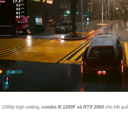
1080p high setting,
combo
I5 1200F và RTX 2060
cho
kết qu