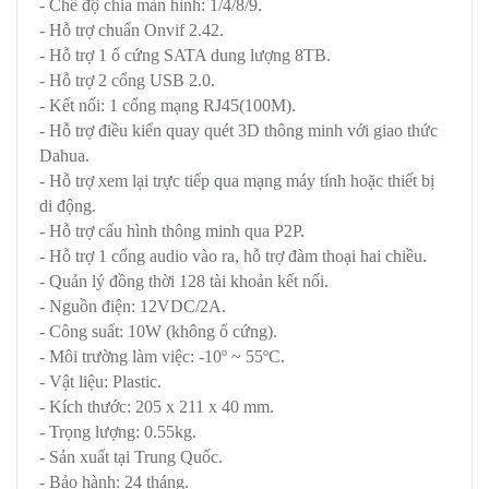
- Chế độ chia màn hình: 1/4/8/9.
- Hỗ trợ chuẩn Onvif 2.42.
- Hỗ trợ 1 ổ cứng SATA dung lượng 8TB.
- Hỗ trợ 2 cổng USB 2.0.
- Kết nối: 1 cổng mạng RJ45(100M).
- Hỗ trợ điều kiển quay quét 3D thông minh với giao thức
Dahua.
- Hỗ trợ xem lại trực tiếp qua mạng máy tính hoặc thiết bị
di động.
- Hỗ trợ cấu hình thông minh qua P2P.
- Hỗ trợ 1 cổng audio vào ra, hỗ trợ đàm thoại hai chiều.
- Quản lý đồng thời 128 tài khoản kết nối.
- Nguồn điện: 12VDC/2A.
- Công suất: 10W (không ổ cứng).
- Môi trường làm việc: -10º ~ 55ºC.
- Vật liệu: Plastic.
- Kích thước: 205 x 211 x 40 mm.
- Trọng lượng: 0.55kg.
- Sản xuất tại Trung Quốc.
- Bảo hành: 24 tháng.