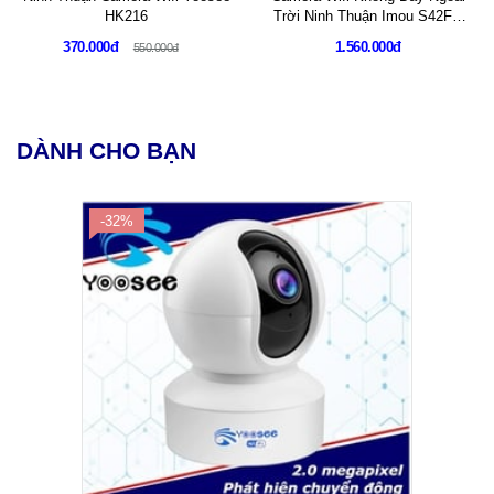
HK216
Trời Ninh Thuận Imou S42FP
Xoay 360 QHD 2K Có Màu Đêm
370.000đ
1.560.000đ
550.000đ
Đàm Thoại 2 Chiều
DÀNH CHO BẠN
-32%