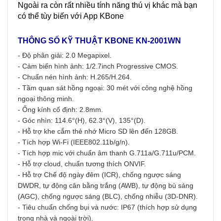
Ngoài ra còn rất nhiều tính năng thú vị khác mà bạn
có thể tùy biến với App KBone
THÔNG SỐ KỸ THUẬT
KBONE
KN-2001WN
- Độ phân giải: 2.0 Megapixel.
- Cảm biến hình ảnh: 1/2.7inch Progressive CMOS.
- Chuẩn nén hình ảnh: H.265/H.264.
- Tầm quan sát hồng ngoại: 30 mét với công nghệ hồng
ngoại thông minh.
- Ống kính cố định: 2.8mm.
- Góc nhìn: 114.6°(H), 62.3°(V), 135°(D).
- Hỗ trợ khe cắm thẻ nhớ Micro SD lên đến 128GB.
- Tích hợp Wi-Fi (IEEE802.11b/g/n).
- Tích hợp mic với chuẩn âm thanh G.711a/G.711u/PCM.
- Hỗ trợ cloud, chuẩn tương thích ONVIF.
- Hỗ trợ Chế độ ngày đêm (ICR), chống ngược sáng
DWDR, tự động cân bằng trắng (AWB), tự động bù sáng
(AGC), chống ngược sáng (BLC), chống nhiễu (3D-DNR).
- Tiêu chuẩn chống bụi và nước: IP67 (thích hợp sử dụng
trong nhà và ngoài trời).