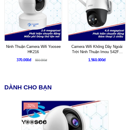
Ninh Thuận Camera Wifi Yoosee
Camera Wifi Không Dây Ngoài
HK216
Trời Ninh Thuận Imou S42FP
Xoay 360 QHD 2K Có Màu Đêm
370.000đ
1.560.000đ
550.000đ
Đàm Thoại 2 Chiều
DÀNH CHO BẠN
-32%