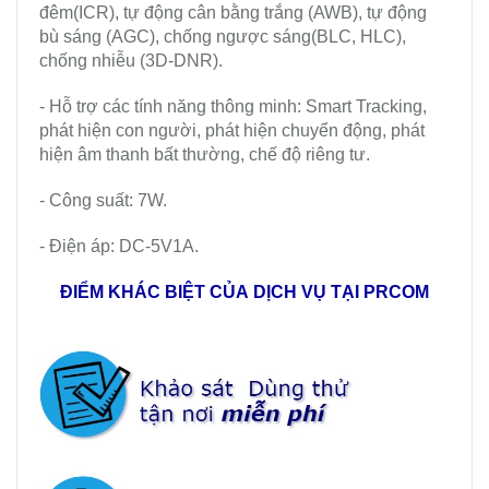
đêm(ICR), tự động cân bằng trắng (AWB), tự động
bù sáng (AGC), chống ngược sáng(BLC, HLC),
chống nhiễu (3D-DNR).
- Hỗ trợ các tính năng thông minh: Smart Tracking,
phát hiện con người, phát hiện chuyển động, phát
hiện âm thanh bất thường, chế độ riêng tư.
- Công suất: 7W.
- Điện áp: DC-5V1A.
ĐIỂM KHÁC BIỆT CỦA DỊCH VỤ TẠI PRCOM