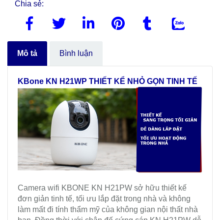
Chia sẻ:
Mô tả
Bình luận
KBone KN H21WP
THIẾT KỂ NHỎ GỌN TINH TẾ
Camera wifi KBONE KN H21PW sở hữu thiết kế
đơn giản tinh tế, tối ưu lắp đặt trong nhà và không
làm mất đi tính thẩm mỹ của không gian nội thất nhà