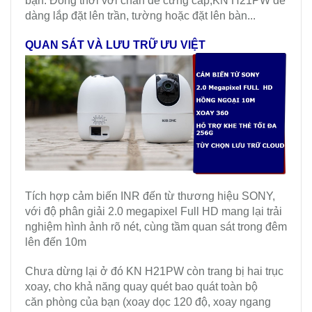
bạn. Đồng thời với chân đế cứng cáp,KN H21PW dễ
dàng lắp đặt lên trần, tường hoặc đặt lên bàn...
QUAN SÁT VÀ LƯU TRỮ ƯU VIỆT
Tích hợp cảm biến INR đến từ thương hiệu SONY,
với độ phân giải 2.0 megapixel Full HD mang lại trải
nghiệm hình ảnh rõ nét, cùng tầm quan sát trong đêm
lên đến 10m
Chưa dừng lại ở đó KN H21PW còn trang bị hai trục
xoay, cho khả năng quay quét bao quát toàn bộ
căn phòng của bạn (xoay dọc 120 độ, xoay ngang