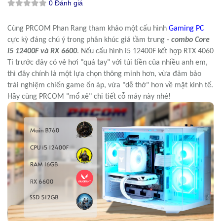
0 Đánh giá
Cùng PRCOM Phan Rang tham khảo
một cấu hình
Gaming PC
cực kỳ đáng chú ý trong phân khúc giá tầm
trung -
combo
Core
i5 12400F
và
RX 6600
. Nếu cấu hình i5 12400F kết hợp RTX 4060
Ti trước đây có vẻ hơi "quá tay" với túi tiền của nhiều anh em,
thì đây chính là một lựa chọn thông minh hơn, vừa đảm bảo
trải nghiệm chiến game ổn áp, vừa "dễ thở" hơn về mặt kinh tế.
Hãy cùng
PRCOM
"mổ xẻ" chi tiết cỗ máy này nhé!