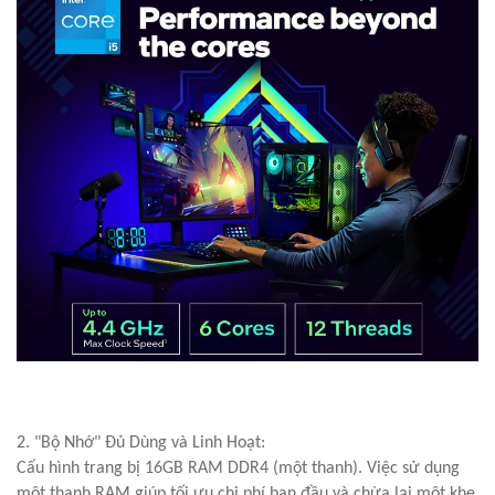
2. "Bộ Nhớ" Đủ Dùng và Linh Hoạt:
Cấu hình trang bị 16GB RAM DDR4 (một thanh). Việc sử dụng
một thanh RAM giúp tối ưu chi phí ban đầu và chừa lại một khe