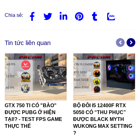
Với mức giá hấp dẫn, cấu hình
Gaming PC Core i5 12400F và RX
6600
là một lựa chọn cực kỳ đáng cân nhắc cho những anh em
game thủ có ngân sách
vừa phải
nhưng vẫn muốn trải nghiệm
những tựa game mới nhất. Cấu hình này không chỉ mang lại
hiệu năng ổn định cho các tựa game phổ biến mà còn có khả
năng nâng cấp tốt trong tương lai. Đây thực sự là một "cỗ máy
chiến" ngon - bổ -
giá hợp lý
, đáng để anh em "xuống tiền"!
Chia sẻ:
Tin tức liên quan