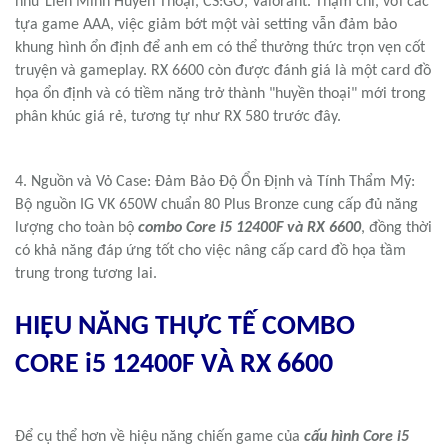
Hiệu năng của RX 6600 đủ sức mang lại trải nghiệm mượt mà ở
độ phân giải Full HD cho hầu hết các tựa game eSport phổ biến
như Liên Minh Huyền Thoại, CS:GO, Valorant. Thậm chí, với các
tựa game AAA, việc giảm bớt một vài setting vẫn đảm bảo
khung hình ổn định để anh em có thể thưởng thức trọn vẹn cốt
truyện và gameplay. RX 6600 còn được đánh giá là một card đồ
họa ổn định và có tiềm năng trở thành "huyền thoại" mới trong
phân khúc giá rẻ, tương tự như RX 580 trước đây.
4. Nguồn và Vỏ Case: Đảm Bảo Độ Ổn Định và Tính Thẩm Mỹ:
Bộ nguồn IG VK 650W chuẩn 80 Plus Bronze cung cấp đủ năng