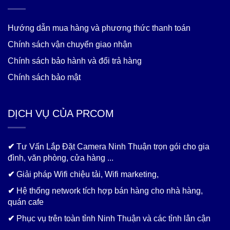
Mã số thuế: 8887698848-001, nơi cấp Phòng Tài Chính -
Kế Hoạch Tp Phan Rang - Tháp Chàm
Địa Chỉ: 68/3/8 NGUYỄN THỊ MINH KHAI, TP. PHAN
RANG THÁP CHÀM, NINH THUẬN
Email: cameratrongoi85@gmail.com
Hotline:
0348 219 217
THÔNG TIN & CHÍNH SÁCH
Hướng dẫn mua hàng và phương thức thanh toán
Chính sách vận chuyển giao nhận
Chính sách bảo hành và đổi trả hàng
Chính sách bảo mật