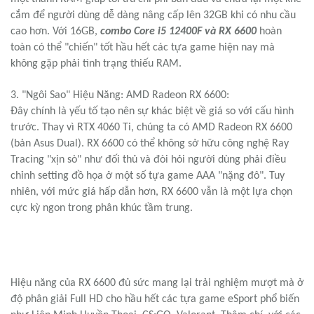
cắm để người dùng dễ dàng nâng cấp lên 32GB khi có nhu cầu
cao hơn. Với 16GB,
combo
Core i5 12400F
và
RX 6600
hoàn
toàn có thể "chiến" tốt hầu hết các tựa game hiện nay mà
không gặp phải tình trạng thiếu RAM.
3. "Ngôi Sao" Hiệu Năng: AMD Radeon RX 6600:
Đây chính là yếu tố tạo nên sự khác biệt về giá so với cấu hình
trước. Thay vì RTX 4060 Ti, chúng ta có AMD Radeon RX 6600
(bản Asus Dual). RX 6600 có thể không sở hữu công nghệ Ray
Tracing "xịn sò" như đối thủ và đòi hỏi người dùng phải điều
chỉnh setting đồ họa ở một số tựa game AAA "nặng đô". Tuy
nhiên, với mức giá hấp dẫn hơn, RX 6600 vẫn là một lựa chọn
cực kỳ ngon trong phân khúc tầm trung.