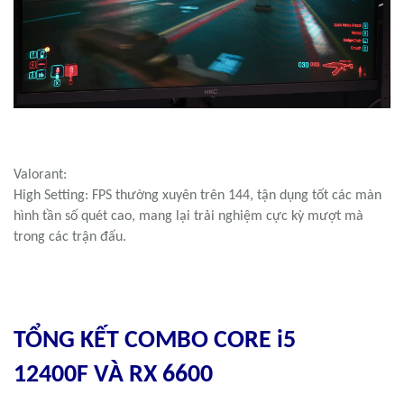
High Setting (tắt Ray Tracing): FPS trung bình 60-70, trải nghiệm
chơi ổn định và hình ảnh vẫn đẹp.
Valorant:
High Setting: FPS thường xuyên trên 144, tận dụng tốt các màn