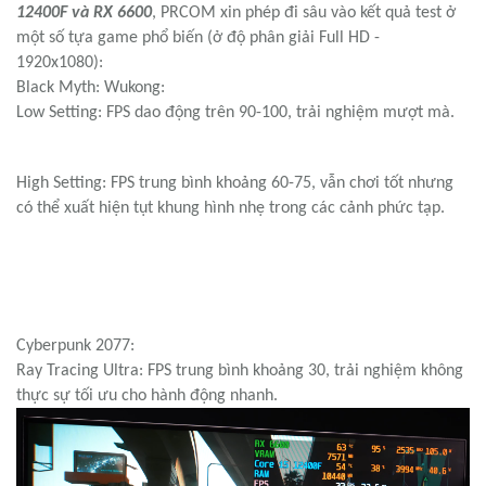
lượng cho toàn bộ
combo
Core i5 12400F
và
RX 6600
, đồng thời
có khả năng đáp ứng tốt cho việc nâng cấp card đồ họa tầm
trung trong tương lai.
HIỆU NĂNG THỰC TẾ COMBO
CORE
i5 12400F
VÀ
RX 6600
Đ
ể cụ thể hơn về hiệu năng chiến game của
cấu hình Core i5
12400F và RX 6600
,
PRCOM
xin phép đi sâu vào kết quả test ở
một số tựa game phổ biến (ở độ phân giải Full HD -
1920x1080):
Black Myth: Wukong:
Low Setting: FPS dao động trên 90-100, trải nghiệm mượt mà.
High Setting: FPS trung bình khoảng 60-75, vẫn chơi tốt nhưng
có thể xuất hiện tụt khung hình nhẹ trong các cảnh phức tạp.