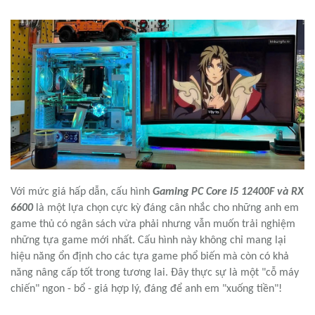
hình tần số quét cao, mang lại trải nghiệm cực kỳ mượt mà
trong các trận đấu.
TỔNG KẾT COMBO CORE
i5
12400F
VÀ
RX 6600