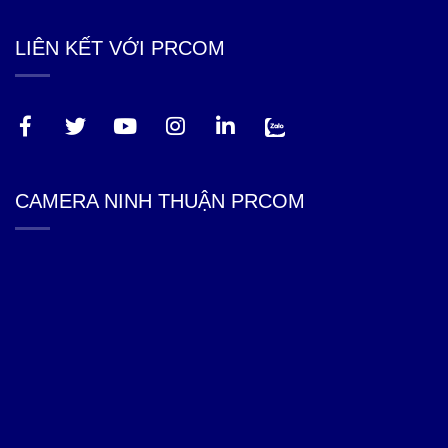
DỊCH VỤ CỦA PRCOM
✔
Tư Vấn Lắp Đặt Camera Ninh Thuận trọn gói cho gia
đình, văn phòng, cửa hàng ...
✔
Giải pháp Wifi chiệu tải, Wifi marketing,
✔
Hệ thống network tích hợp bán hàng cho nhà hàng,
quán cafe
✔
Phục vụ trên toàn tỉnh Ninh Thuận và các tỉnh lân cận
LIÊN KẾT VỚI PRCOM
CAMERA NINH THUẬN PRCOM