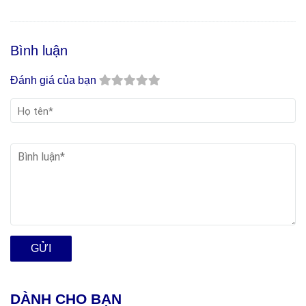
GTX 750 TI CÓ "BÀO"
BỘ ĐÔI I5 12400F RTX
ĐƯỢC PUBG Ở HIỆN
5050 CÓ “THU PHỤC”
TẠI!? - TEST FPS GAME
ĐƯỢC BLACK MYTH
THỰC THẾ
WUKONG MAX SETTING
?
Bình luận
Đánh giá của bạn