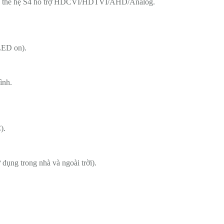
a
thế hệ S4 hỗ trợ HDCVI/HDTVI/AHD/Analog.
LED on).
ình.
.
).
 dụng trong nhà và ngoài trời).