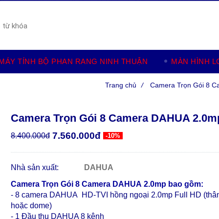
MÁY TÍNH BỘ PHAN RANG NINH THUẬN
MÀN HÌNH L
Trang chủ
/
Camera Trọn Gói 8 C
Camera Trọn Gói 8 Camera DAHUA 2.0m
7.560.000đ
8.400.000đ
-10%
Nhà sản xuất:
DAHUA
Camera Trọn Gói 8 Camera DAHUA 2.0mp bao gồm:
- 8 camera DAHUA HD-TVI hồng ngoại 2.0mp Full HD (thâ
hoặc dome)
- 1 Đầu thu DAHUA 8 kênh