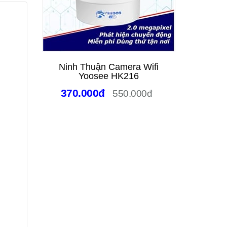
Ninh Thuận Camera Wifi
Camera
Yoosee HK216
Trời N
Xoay
370.000đ
550.000đ
Đêm 