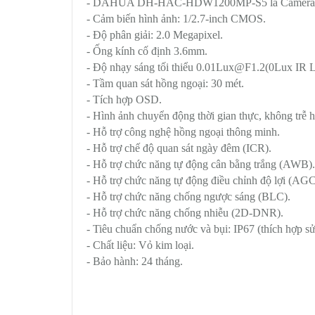
- DAHUA DH-HAC-HDW1200MP-S5 là Camer
- Cảm biến hình ảnh: 1/2.7-inch CMOS.
- Độ phân giải: 2.0 Megapixel.
- Ống kính cố định 3.6mm.
- Độ nhạy sáng tối thiểu 0.01Lux@F1.2(0Lux IR 
- Tầm quan sát hồng ngoại: 30 mét.
- Tích hợp OSD.
- Hình ảnh chuyển động thời gian thực, không trễ h
- Hỗ trợ công nghệ hồng ngoại thông minh.
- Hỗ trợ chế độ quan sát ngày đêm (ICR).
- Hỗ trợ chức năng tự động cân bằng trắng (AWB)
- Hỗ trợ chức năng tự động điều chỉnh độ lợi (AGC
- Hỗ trợ chức năng chống ngược sáng (BLC).
- Hỗ trợ chức năng chống nhiễu (2D-DNR).
- Tiêu chuẩn chống nước và bụi: IP67 (thích hợp sử
- Chất liệu: Vỏ kim loại.
- Bảo hành: 24 tháng.