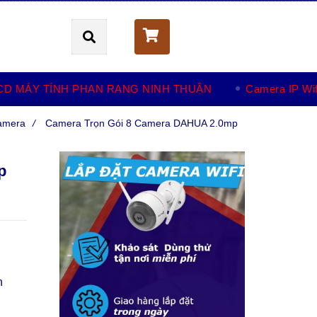
Giỏ hàng (
0
)
CD MÁY TÍNH PHAN RANG NINH THUẬN
Camera IP Wif
amera
/
Camera Trọn Gói 8 Camera DAHUA 2.0mp
p
n