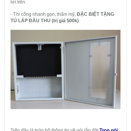
lợi trên
- Thi công nhanh gọn, thẩm mỹ,
ĐẶC BIỆT TẶNG
TỦ LẮP ĐẦU THU (trị giá 500k)
Trên đây là toàn bộ thông tin về gói lắp đặt
Trọn gói